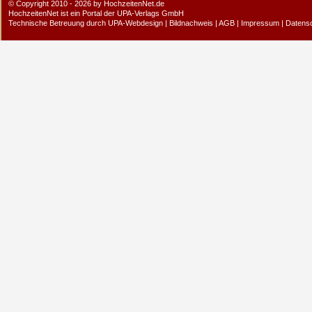
© Copyright 2010 - 2026 by HochzeitenNet.de
HochzeitenNet ist ein Portal der
UPA-Verlags GmbH
Technische Betreuung durch
UPA-Webdesign
|
Bildnachweis
|
AGB
|
Impressum
|
Datens