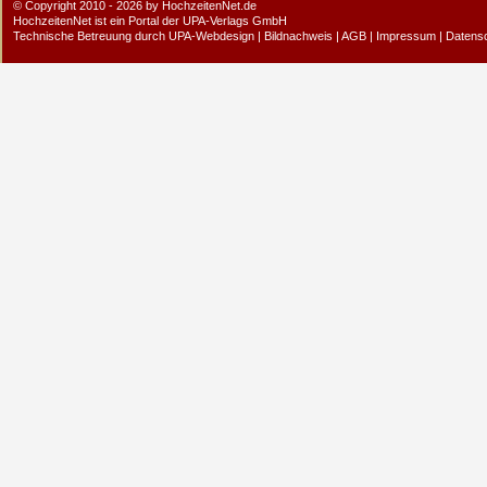
© Copyright 2010 - 2026 by HochzeitenNet.de
HochzeitenNet ist ein Portal der
UPA-Verlags GmbH
Technische Betreuung durch
UPA-Webdesign
|
Bildnachweis
|
AGB
|
Impressum
|
Datens