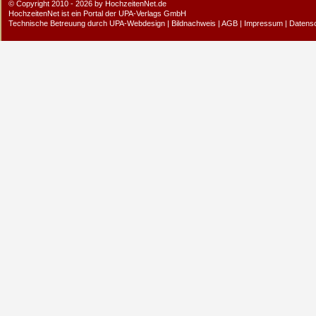
© Copyright 2010 - 2026 by HochzeitenNet.de
HochzeitenNet ist ein Portal der
UPA-Verlags GmbH
Technische Betreuung durch
UPA-Webdesign
|
Bildnachweis
|
AGB
|
Impressum
|
Datens