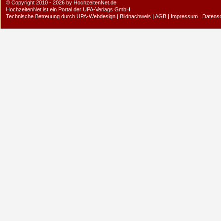
© Copyright 2010 - 2026 by HochzeitenNet.de
HochzeitenNet ist ein Portal der
UPA-Verlags GmbH
Technische Betreuung durch
UPA-Webdesign
|
Bildnachweis
|
AGB
|
Impressum
|
Datens