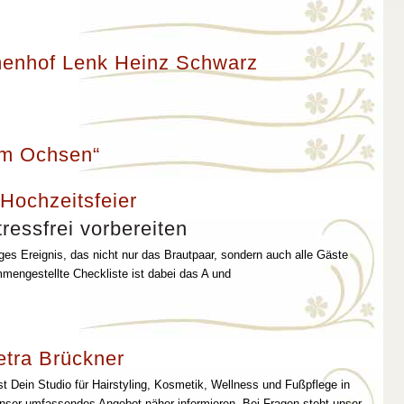
enhof Lenk Heinz Schwarz
um Ochsen“
 Hochzeitsfeier
ressfrei vorbereiten
iges Ereignis, das nicht nur das Brautpaar, sondern auch alle Gäste
mmengestellte Checkliste ist dabei das A und
etra Brückner
st Dein Studio für Hairstyling, Kosmetik, Wellness und Fußpflege in
unser umfassendes Angebot näher informieren. Bei Fragen steht unser