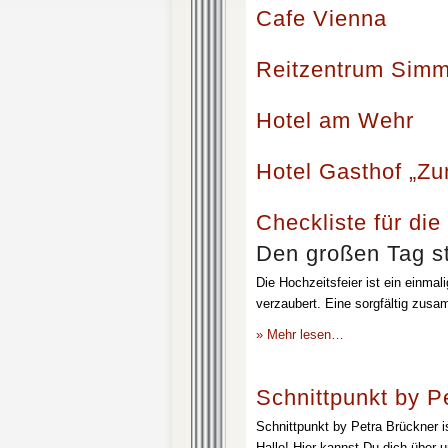
Cafe Vienna
Reitzentrum Simm
Hotel am Wehr
Hotel Gasthof „Z
Checkliste für die
Den großen Tag st
Die Hochzeitsfeier ist ein einmal
verzaubert. Eine sorgfältig zusa
» Mehr lesen…
Schnittpunkt by P
Schnittpunkt by Petra Brückner i
Halle! Hier kannst Du dich über 