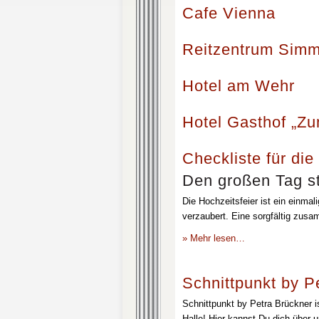
Cafe Vienna
Reitzentrum Simm
Hotel am Wehr
Hotel Gasthof „Z
Checkliste für die
Den großen Tag st
Die Hochzeitsfeier ist ein einmal
verzaubert. Eine sorgfältig zusa
» Mehr lesen…
Schnittpunkt by P
Schnittpunkt by Petra Brückner i
Halle! Hier kannst Du dich über 