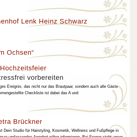
enhof Lenk Heinz Schwarz
um Ochsen“
 Hochzeitsfeier
ressfrei vorbereiten
iges Ereignis, das nicht nur das Brautpaar, sondern auch alle Gäste
mmengestellte Checkliste ist dabei das A und
etra Brückner
st Dein Studio für Hairstyling, Kosmetik, Wellness und Fußpflege in
unser umfassendes Angebot näher informieren. Bei Fragen steht unser