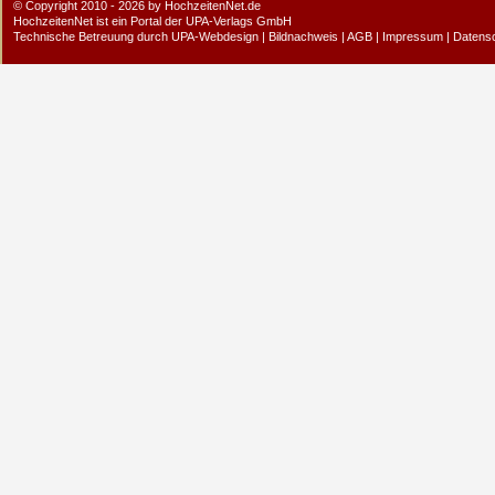
© Copyright 2010 - 2026 by HochzeitenNet.de
HochzeitenNet ist ein Portal der
UPA-Verlags GmbH
Technische Betreuung durch
UPA-Webdesign
|
Bildnachweis
|
AGB
|
Impressum
|
Datens