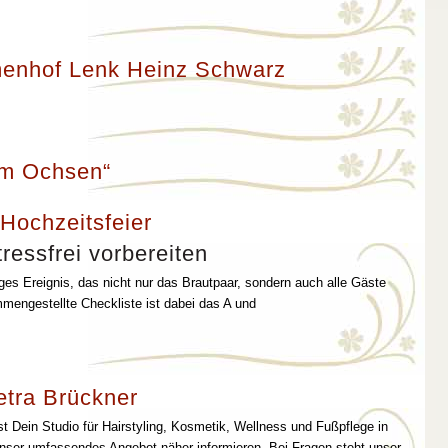
enhof Lenk Heinz Schwarz
um Ochsen“
 Hochzeitsfeier
ressfrei vorbereiten
iges Ereignis, das nicht nur das Brautpaar, sondern auch alle Gäste
mmengestellte Checkliste ist dabei das A und
etra Brückner
st Dein Studio für Hairstyling, Kosmetik, Wellness und Fußpflege in
unser umfassendes Angebot näher informieren. Bei Fragen steht unser