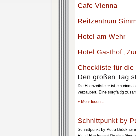
Cafe Vienna
Reitzentrum Simm
Hotel am Wehr
Hotel Gasthof „Z
Checkliste für die
Den großen Tag st
Die Hochzeitsfeier ist ein einmal
verzaubert. Eine sorgfältig zusa
» Mehr lesen…
Schnittpunkt by P
Schnittpunkt by Petra Brückner i
Halle! Hier kannst Du dich über 