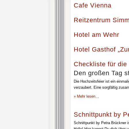
Cafe Vienna
Reitzentrum Simm
Hotel am Wehr
Hotel Gasthof „Z
Checkliste für die
Den großen Tag st
Die Hochzeitsfeier ist ein einmal
verzaubert. Eine sorgfältig zusa
» Mehr lesen…
Schnittpunkt by P
Schnittpunkt by Petra Brückner i
Halle! Hier kannst Du dich über 