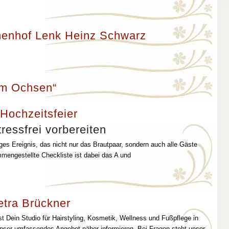
enhof Lenk Heinz Schwarz
um Ochsen“
 Hochzeitsfeier
ressfrei vorbereiten
iges Ereignis, das nicht nur das Brautpaar, sondern auch alle Gäste
mmengestellte Checkliste ist dabei das A und
etra Brückner
st Dein Studio für Hairstyling, Kosmetik, Wellness und Fußpflege in
unser umfassendes Angebot näher informieren. Bei Fragen steht unser