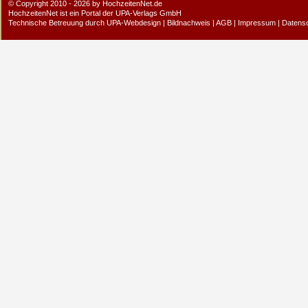
© Copyright 2010 - 2026 by HochzeitenNet.de
HochzeitenNet ist ein Portal der
UPA-Verlags GmbH
Technische Betreuung durch
UPA-Webdesign
|
Bildnachweis
|
AGB
|
Impressum
|
Datens