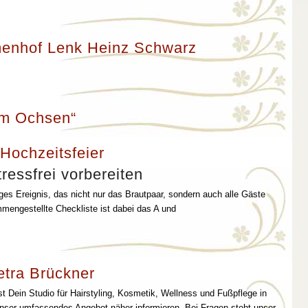
enhof Lenk Heinz Schwarz
um Ochsen“
 Hochzeitsfeier
ressfrei vorbereiten
iges Ereignis, das nicht nur das Brautpaar, sondern auch alle Gäste
mmengestellte Checkliste ist dabei das A und
etra Brückner
st Dein Studio für Hairstyling, Kosmetik, Wellness und Fußpflege in
unser umfassendes Angebot näher informieren. Bei Fragen steht unser