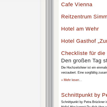
Cafe Vienna
Reitzentrum Simm
Hotel am Wehr
Hotel Gasthof „Z
Checkliste für die
Den großen Tag st
Die Hochzeitsfeier ist ein einmal
verzaubert. Eine sorgfältig zusa
» Mehr lesen…
Schnittpunkt by P
Schnittpunkt by Petra Brückner i
Halle! Hier kannst Du dich über 