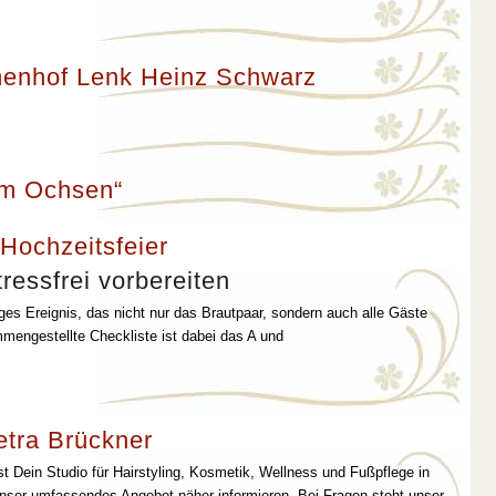
enhof Lenk Heinz Schwarz
um Ochsen“
 Hochzeitsfeier
ressfrei vorbereiten
iges Ereignis, das nicht nur das Brautpaar, sondern auch alle Gäste
mmengestellte Checkliste ist dabei das A und
etra Brückner
st Dein Studio für Hairstyling, Kosmetik, Wellness und Fußpflege in
unser umfassendes Angebot näher informieren. Bei Fragen steht unser