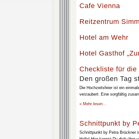
Cafe Vienna
Reitzentrum Simm
Hotel am Wehr
Hotel Gasthof „Z
Checkliste für die
Den großen Tag st
Die Hochzeitsfeier ist ein einmal
verzaubert. Eine sorgfältig zusa
» Mehr lesen…
Schnittpunkt by P
Schnittpunkt by Petra Brückner i
Halle! Hier kannst Du dich über 