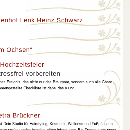
enhof Lenk Heinz Schwarz
um Ochsen“
 Hochzeitsfeier
ressfrei vorbereiten
iges Ereignis, das nicht nur das Brautpaar, sondern auch alle Gäste
mmengestellte Checkliste ist dabei das A und
etra Brückner
st Dein Studio für Hairstyling, Kosmetik, Wellness und Fußpflege in
unser umfassendes Angebot näher informieren. Bei Fragen steht unser