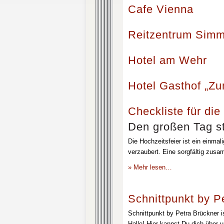
Cafe Vienna
Reitzentrum Simm
Hotel am Wehr
Hotel Gasthof „Z
Checkliste für die
Den großen Tag st
Die Hochzeitsfeier ist ein einmal
verzaubert. Eine sorgfältig zusa
» Mehr lesen…
Schnittpunkt by P
Schnittpunkt by Petra Brückner i
Halle! Hier kannst Du dich über 