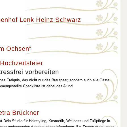
enhof Lenk Heinz Schwarz
um Ochsen“
 Hochzeitsfeier
ressfrei vorbereiten
iges Ereignis, das nicht nur das Brautpaar, sondern auch alle Gäste
mmengestellte Checkliste ist dabei das A und
etra Brückner
st Dein Studio für Hairstyling, Kosmetik, Wellness und Fußpflege in
unser umfassendes Angebot näher informieren. Bei Fragen steht unser