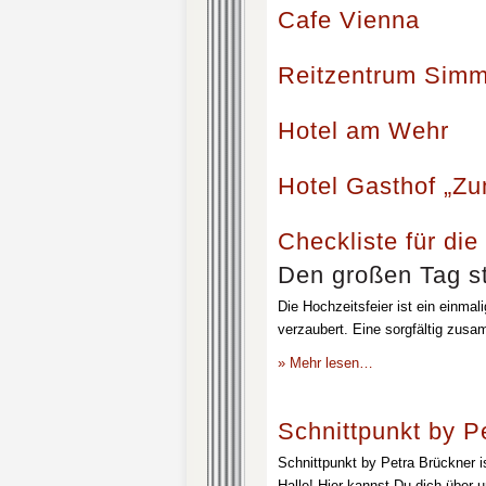
Cafe Vienna
Reitzentrum Simm
Hotel am Wehr
Hotel Gasthof „Z
Checkliste für die
Den großen Tag st
Die Hochzeitsfeier ist ein einmal
verzaubert. Eine sorgfältig zusa
» Mehr lesen…
Schnittpunkt by P
Schnittpunkt by Petra Brückner i
Halle! Hier kannst Du dich über 