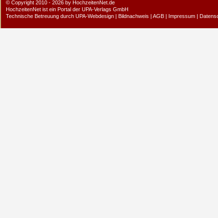
© Copyright 2010 - 2026 by HochzeitenNet.de
HochzeitenNet ist ein Portal der
UPA-Verlags GmbH
Technische Betreuung durch
UPA-Webdesign
|
Bildnachweis
|
AGB
|
Impressum
|
Datens