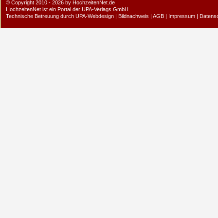
© Copyright 2010 - 2026 by HochzeitenNet.de
HochzeitenNet ist ein Portal der
UPA-Verlags GmbH
Technische Betreuung durch
UPA-Webdesign
|
Bildnachweis
|
AGB
|
Impressum
|
Datens