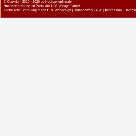
© Copyright 2010 - 2026 by HochzeitenNet.de
HochzeitenNet ist ein Portal der
UPA-Verlags GmbH
Technische Betreuung durch
UPA-Webdesign
|
Bildnachweis
|
AGB
|
Impressum
|
Datens