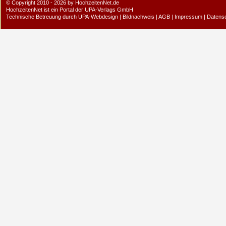
© Copyright 2010 - 2026 by HochzeitenNet.de
HochzeitenNet ist ein Portal der
UPA-Verlags GmbH
Technische Betreuung durch
UPA-Webdesign
|
Bildnachweis
|
AGB
|
Impressum
|
Datens