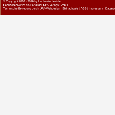
© Copyright 2010 - 2026 by HochzeitenNet.de
HochzeitenNet ist ein Portal der
UPA-Verlags GmbH
Technische Betreuung durch
UPA-Webdesign
|
Bildnachweis
|
AGB
|
Impressum
|
Datens