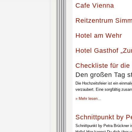
Cafe Vienna
Reitzentrum Simm
Hotel am Wehr
Hotel Gasthof „Z
Checkliste für die
Den großen Tag st
Die Hochzeitsfeier ist ein einmal
verzaubert. Eine sorgfältig zusa
» Mehr lesen…
Schnittpunkt by P
Schnittpunkt by Petra Brückner i
Halle! Hier kannst Du dich über 