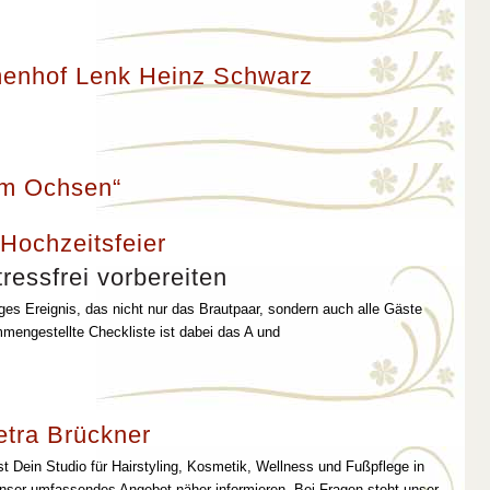
enhof Lenk Heinz Schwarz
um Ochsen“
 Hochzeitsfeier
ressfrei vorbereiten
iges Ereignis, das nicht nur das Brautpaar, sondern auch alle Gäste
mmengestellte Checkliste ist dabei das A und
etra Brückner
st Dein Studio für Hairstyling, Kosmetik, Wellness und Fußpflege in
unser umfassendes Angebot näher informieren. Bei Fragen steht unser