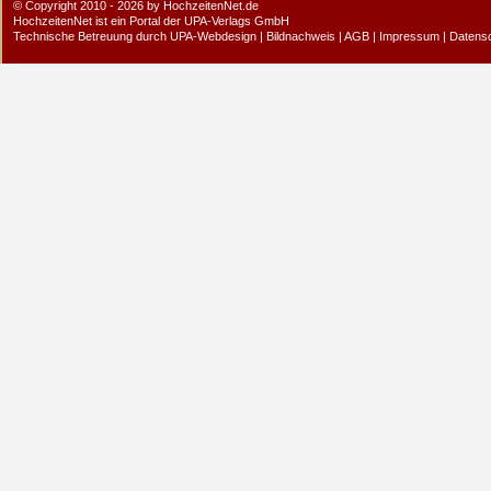
© Copyright 2010 - 2026 by HochzeitenNet.de
HochzeitenNet ist ein Portal der
UPA-Verlags GmbH
Technische Betreuung durch
UPA-Webdesign
|
Bildnachweis
|
AGB
|
Impressum
|
Datens