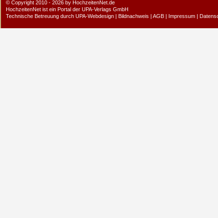
© Copyright 2010 - 2026 by HochzeitenNet.de
HochzeitenNet ist ein Portal der
UPA-Verlags GmbH
Technische Betreuung durch
UPA-Webdesign
|
Bildnachweis
|
AGB
|
Impressum
|
Datens