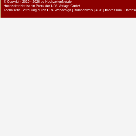
© Copyright 2010 - 2026 by HochzeitenNet.de
HochzeitenNet ist ein Portal der
UPA-Verlags GmbH
Technische Betreuung durch
UPA-Webdesign
|
Bildnachweis
|
AGB
|
Impressum
|
Datens