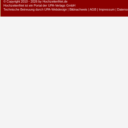
© Copyright 2010 - 2026 by HochzeitenNet.de
HochzeitenNet ist ein Portal der
UPA-Verlags GmbH
Technische Betreuung durch
UPA-Webdesign
|
Bildnachweis
|
AGB
|
Impressum
|
Datens