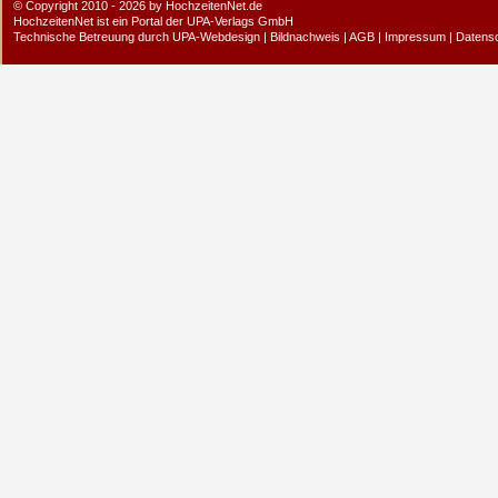
© Copyright 2010 - 2026 by HochzeitenNet.de
HochzeitenNet ist ein Portal der
UPA-Verlags GmbH
Technische Betreuung durch
UPA-Webdesign
|
Bildnachweis
|
AGB
|
Impressum
|
Datens