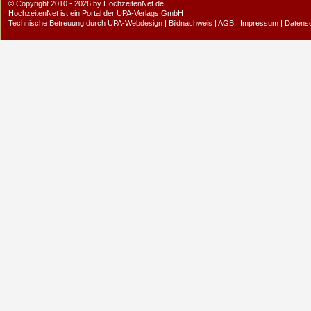
© Copyright 2010 - 2026 by HochzeitenNet.de
HochzeitenNet ist ein Portal der
UPA-Verlags GmbH
Technische Betreuung durch
UPA-Webdesign
|
Bildnachweis
|
AGB
|
Impressum
|
Datens