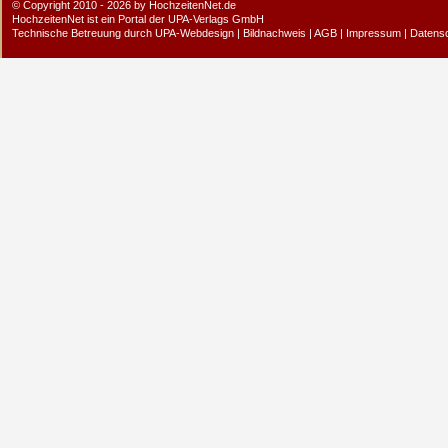
© Copyright 2010 - 2026 by HochzeitenNet.de
HochzeitenNet ist ein Portal der
UPA-Verlags GmbH
Technische Betreuung durch
UPA-Webdesign
|
Bildnachweis
|
AGB
|
Impressum
|
Datens