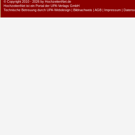
© Copyright 2010 - 2026 by HochzeitenNet.de
HochzeitenNet ist ein Portal der
UPA-Verlags GmbH
Technische Betreuung durch
UPA-Webdesign
|
Bildnachweis
|
AGB
|
Impressum
|
Datens