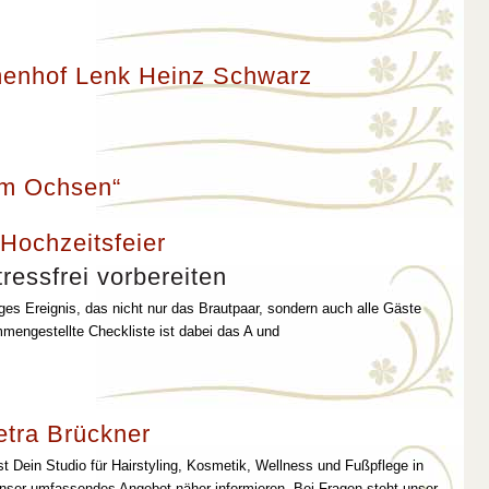
enhof Lenk Heinz Schwarz
um Ochsen“
 Hochzeitsfeier
ressfrei vorbereiten
iges Ereignis, das nicht nur das Brautpaar, sondern auch alle Gäste
mmengestellte Checkliste ist dabei das A und
etra Brückner
st Dein Studio für Hairstyling, Kosmetik, Wellness und Fußpflege in
unser umfassendes Angebot näher informieren. Bei Fragen steht unser