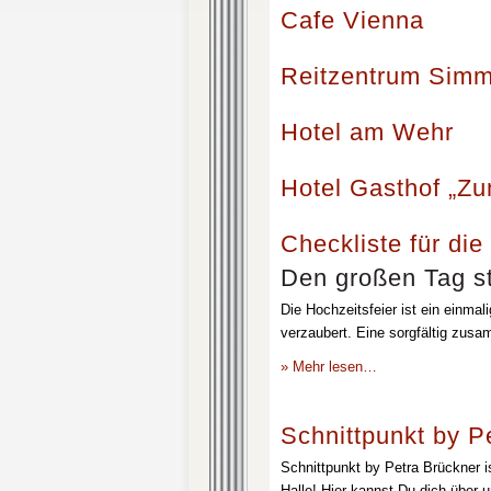
Cafe Vienna
Reitzentrum Simm
Hotel am Wehr
Hotel Gasthof „Z
Checkliste für die
Den großen Tag st
Die Hochzeitsfeier ist ein einmal
verzaubert. Eine sorgfältig zusa
» Mehr lesen…
Schnittpunkt by P
Schnittpunkt by Petra Brückner i
Halle! Hier kannst Du dich über 