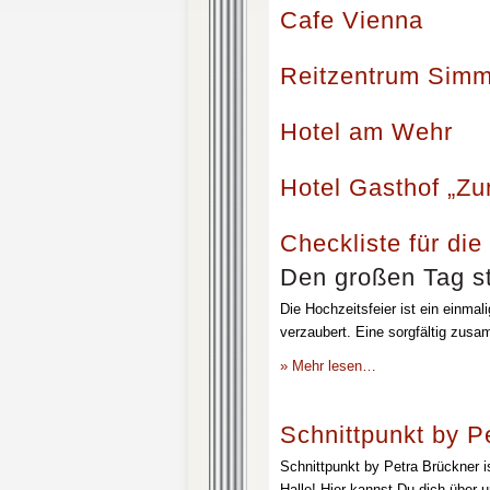
Cafe Vienna
Reitzentrum Simm
Hotel am Wehr
Hotel Gasthof „Z
Checkliste für die
Den großen Tag st
Die Hochzeitsfeier ist ein einmal
verzaubert. Eine sorgfältig zusa
» Mehr lesen…
Schnittpunkt by P
Schnittpunkt by Petra Brückner i
Halle! Hier kannst Du dich über 