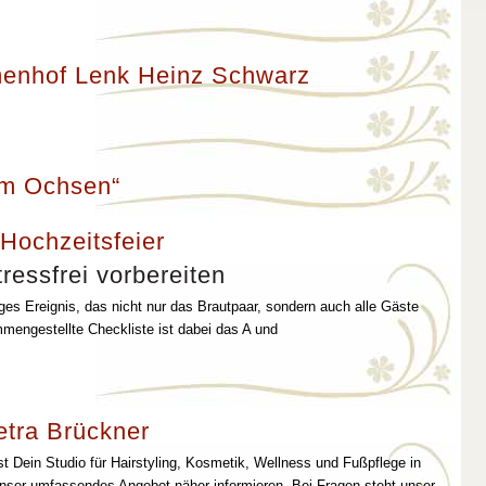
enhof Lenk Heinz Schwarz
um Ochsen“
 Hochzeitsfeier
ressfrei vorbereiten
iges Ereignis, das nicht nur das Brautpaar, sondern auch alle Gäste
mmengestellte Checkliste ist dabei das A und
etra Brückner
st Dein Studio für Hairstyling, Kosmetik, Wellness und Fußpflege in
unser umfassendes Angebot näher informieren. Bei Fragen steht unser