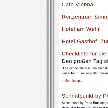
Cafe Vienna
Reitzentrum Simm
Hotel am Wehr
Hotel Gasthof „Z
Checkliste für die
Den großen Tag st
Die Hochzeitsfeier ist ein einmal
verzaubert. Eine sorgfältig zusa
» Mehr lesen…
Schnittpunkt by P
Schnittpunkt by Petra Brückner i
Halle! Hier kannst Du dich über 