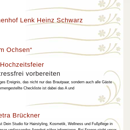
enhof Lenk Heinz Schwarz
um Ochsen“
 Hochzeitsfeier
ressfrei vorbereiten
iges Ereignis, das nicht nur das Brautpaar, sondern auch alle Gäste
mmengestellte Checkliste ist dabei das A und
etra Brückner
st Dein Studio für Hairstyling, Kosmetik, Wellness und Fußpflege in
unser umfassendes Angebot näher informieren. Bei Fragen steht unser