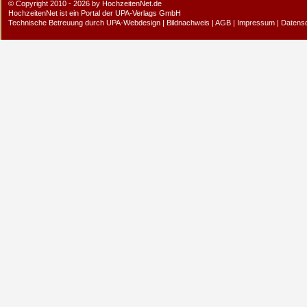
© Copyright 2010 - 2026 by HochzeitenNet.de
HochzeitenNet ist ein Portal der
UPA-Verlags GmbH
Technische Betreuung durch
UPA-Webdesign
|
Bildnachweis
|
AGB
|
Impressum
|
Datens