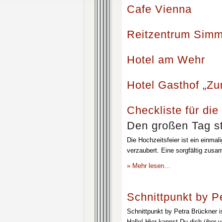
Cafe Vienna
Reitzentrum Simm
Hotel am Wehr
Hotel Gasthof „Z
Checkliste für die
Den großen Tag st
Die Hochzeitsfeier ist ein einmal
verzaubert. Eine sorgfältig zusa
» Mehr lesen…
Schnittpunkt by P
Schnittpunkt by Petra Brückner i
Halle! Hier kannst Du dich über 