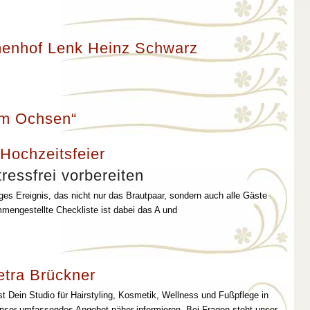
enhof Lenk Heinz Schwarz
um Ochsen“
 Hochzeitsfeier
ressfrei vorbereiten
iges Ereignis, das nicht nur das Brautpaar, sondern auch alle Gäste
mmengestellte Checkliste ist dabei das A und
etra Brückner
st Dein Studio für Hairstyling, Kosmetik, Wellness und Fußpflege in
unser umfassendes Angebot näher informieren. Bei Fragen steht unser