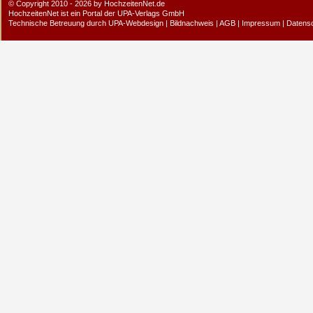
© Copyright 2010 - 2026 by HochzeitenNet.de
HochzeitenNet ist ein Portal der
UPA-Verlags GmbH
Technische Betreuung durch
UPA-Webdesign
|
Bildnachweis
|
AGB
|
Impressum
|
Datens