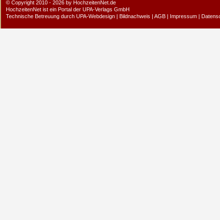
© Copyright 2010 - 2026 by HochzeitenNet.de
HochzeitenNet ist ein Portal der
UPA-Verlags GmbH
Technische Betreuung durch
UPA-Webdesign
|
Bildnachweis
|
AGB
|
Impressum
|
Datens