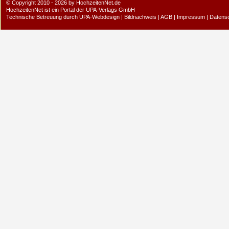
© Copyright 2010 - 2026 by HochzeitenNet.de
HochzeitenNet ist ein Portal der
UPA-Verlags GmbH
Technische Betreuung durch
UPA-Webdesign
|
Bildnachweis
|
AGB
|
Impressum
|
Datens