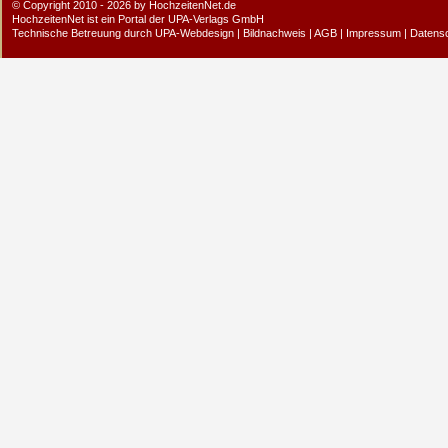
© Copyright 2010 - 2026 by HochzeitenNet.de
HochzeitenNet ist ein Portal der
UPA-Verlags GmbH
Technische Betreuung durch
UPA-Webdesign
|
Bildnachweis
|
AGB
|
Impressum
|
Datens