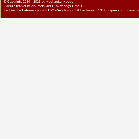
© Copyright 2010 - 2026 by HochzeitenNet.de
HochzeitenNet ist ein Portal der
UPA-Verlags GmbH
Technische Betreuung durch
UPA-Webdesign
|
Bildnachweis
|
AGB
|
Impressum
|
Datens