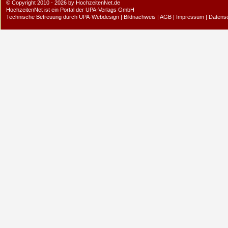
© Copyright 2010 - 2026 by HochzeitenNet.de
HochzeitenNet ist ein Portal der
UPA-Verlags GmbH
Technische Betreuung durch
UPA-Webdesign
|
Bildnachweis
|
AGB
|
Impressum
|
Datens