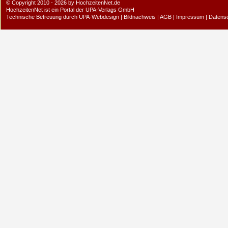
© Copyright 2010 - 2026 by HochzeitenNet.de
HochzeitenNet ist ein Portal der
UPA-Verlags GmbH
Technische Betreuung durch
UPA-Webdesign
|
Bildnachweis
|
AGB
|
Impressum
|
Datens