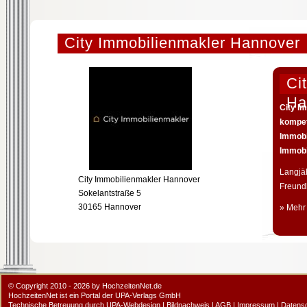
City Immobilienmakler Hannover
Ci
Ha
City I
kompet
Immobi
Immobi
Langjä
City Immobilienmakler Hannover
Freundl
Sokelantstraße 5
30165 Hannover
» Mehr
© Copyright 2010 - 2026 by HochzeitenNet.de
HochzeitenNet ist ein Portal der
UPA-Verlags GmbH
Technische Betreuung durch
UPA-Webdesign
|
Bildnachweis
|
AGB
|
Impressum
|
Datens