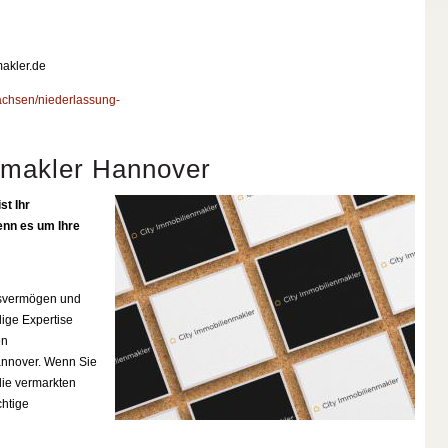
makler.de
achsen/niederlassung-
nmakler Hannover
st Ihr
nn es um Ihre
gsvermögen und
ige Expertise
en
annover. Wenn Sie
lie vermarkten
chtige