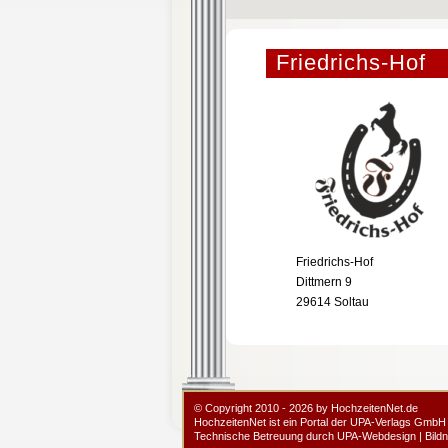
Friedrichs-Hof
Friedrichs-Hof
Dittmern 9
29614 Soltau
© Copyright 2010 - 2026 by HochzeitenNet.de
HochzeitenNet ist ein Portal der
UPA-Verlags GmbH
Technische Betreuung durch
UPA-Webdesign
|
Bild