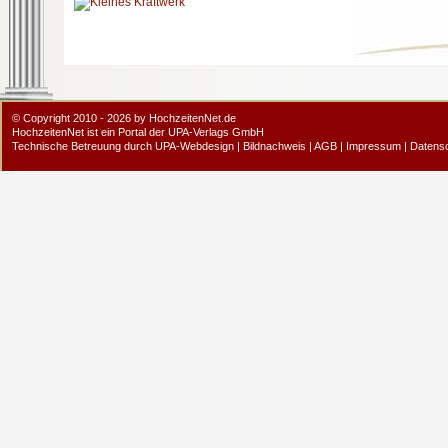
© Copyright 2010 - 2026 by HochzeitenNet.de
HochzeitenNet ist ein Portal der
UPA-Verlags GmbH
Technische Betreuung durch
UPA-Webdesign
|
Bildnachweis
|
AGB
|
Impressum
|
Datens