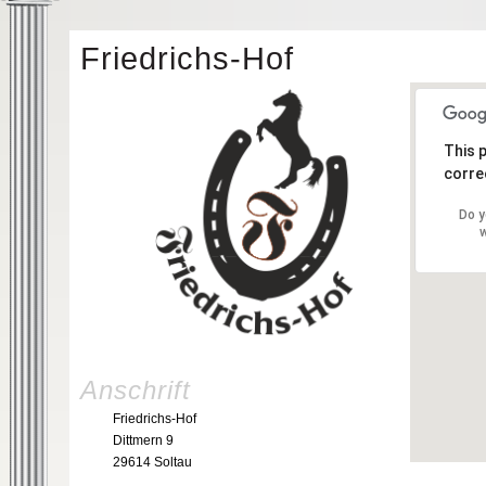
Friedrichs-Hof
This 
correc
Do y
w
Anschrift
Friedrichs-Hof
Dittmern 9
29614 Soltau