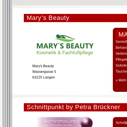
Mary’s Beauty
MA
Genieß
Behand
Verbin
Pflege
Soforte
Mary's Beauty
Tauche
Wassergasse 5
63225 Langen
» Mehr
Schnittpunkt by Petra Brückner
Schnitt