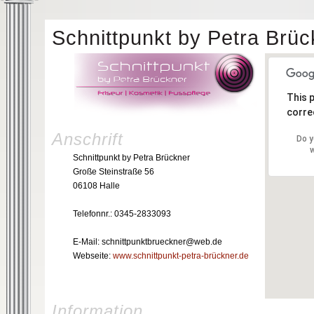
Schnittpunkt by Petra Brüc
This 
correc
Anschrift
Do y
w
Schnittpunkt by Petra Brückner
Große Steinstraße 56
06108 Halle
Telefonnr.: 0345-2833093
E-Mail: schnittpunktbrueckner@web.de
Webseite:
www.schnittpunkt-petra-brückner.de
Information