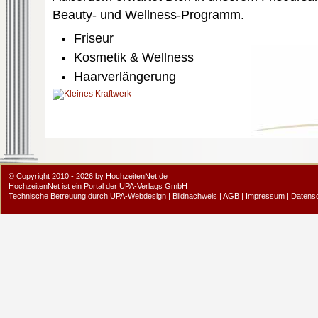
Beauty- und Wellness-Programm.
Friseur
Kosmetik & Wellness
Haarverlängerung
© Copyright 2010 - 2026 by HochzeitenNet.de
HochzeitenNet ist ein Portal der
UPA-Verlags GmbH
Technische Betreuung durch
UPA-Webdesign
|
Bildnachweis
|
AGB
|
Impressum
|
Datens