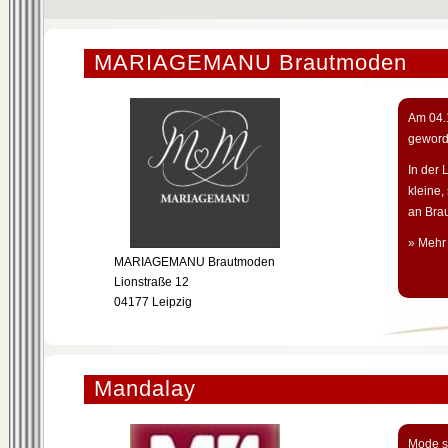
MARIAGEMANU Brautmoden
Am 04.1
geword
In der 
kleine
an Brau
» Mehr
MARIAGEMANU Brautmoden
Lionstraße 12
04177 Leipzig
Mandalay
Mode so