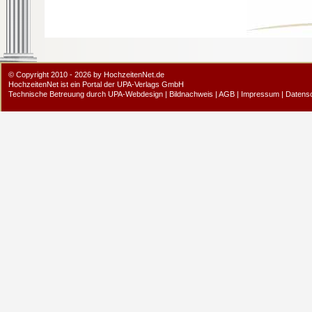
© Copyright 2010 - 2026 by HochzeitenNet.de
HochzeitenNet ist ein Portal der
UPA-Verlags GmbH
Technische Betreuung durch
UPA-Webdesign
|
Bildnachweis
|
AGB
|
Impressum
|
Datens