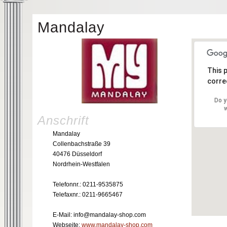
Mandalay
This 
correc
Do y
w
Anschrift
Mandalay
Collenbachstraße 39
40476 Düsseldorf
Nordrhein-Westfalen
Telefonnr.: 0211-9535875
Telefaxnr.: 0211-9665467
E-Mail: info@mandalay-shop.com
Webseite:
www.mandalay-shop.com