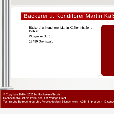
Bäckerei u. Konditorei Martin Käß
Bäckerei u. Konditorei Martin Käßler Inh. Jens
Döbler
Wolgaster Str. 13
17489 Greifswald
© Copyright 2010 - 2026 by HochzeitenNet.de
HochzeitenNet ist ein Portal der
UPA-Verlags GmbH
Technische Betreuung durch
UPA-Webdesign
|
Bildnachweis
|
AGB
|
Impressum
|
Datens