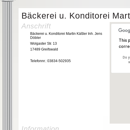
Bäckerei u. Konditorei Mar
Anschrift
Bäckerei u. Konditorei Martin Käßler Inh. Jens
Döbler
This 
Wolgaster Str. 13
correc
17489 Greifswald
Do y
Telefonnr.: 03834-502935
w
Information